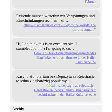
Februar
Reisende müssen weiterhin mit Verspätungen und
Einschränkungen rechnen – di…
https://s3.amazonaws.com - "Joy to the world! The
Lord is come..."
Hi, I do think this is an excellent site. I
stumbledupon it
;) I’m going to co…
Look At This - Generationenübergreifendes
Benefizkonzert beeindruckte in der Haller
Kulturscheune
Kasyno Honorarium bez Depozytu za Rejestracje
to jedna
z najbardziej popularny…
100zl bez depozytu za rejestracje -
Generationenübergreifendes Benefizkonzert
beeindruckte in der Haller Kulturscheune
Archiv