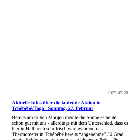
2022-02-28
Aktuelle Infos über die laufende Aktion in
Tchébébé/Togo - Sonntag, 27. Februar
Bereits am frühen Morgen meinte die Sonne es heute
schon gut mit uns - allerdings mit dem Unterschied, dass es
hier in Hall noch sehr frisch war, während das
Thermometer in Tchébébé bereits “angenehme” 30 Grad
zeigte. Schön wäre es, wenn es so bleiben würde - täte