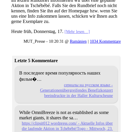
im letzten Rundbrief informierten wir über eine geplante
Aktion in Tschébébé. Falls Sie den Rundbrief noch nicht
kennen, finden Sie ihn auf der Homepage bzw. wenn Sie
uns eine Info zukommen lassen, schicken wir Ihnen auch
gerne Exemplare zu.
Heute früh, Donnerstag, 17.
[Mehr lesen…]
MUT_Presse - 10:20:31 @
Rumänien
|
1034 Kommentare
Letzte 5 Kommentare
В последнее время популярность наших
фильм�…
сериалы на русском языке -
Generationenübergreifendes Benefizkonzert
beeindruckte in der Haller Kulturscheune
While OmniBreeze is not as established as some
market
giants, it shares the sa…
https://clipsit012.wordpress.com/ - Aktuelle Infos über
die laufende Aktion in Tchébébé/Togo - Mittwoch, 23.