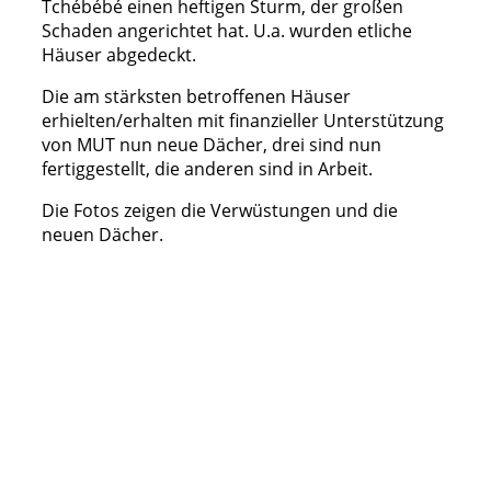
Tchébébé einen heftigen Sturm, der großen
Schaden angerichtet hat. U.a. wurden etliche
Häuser abgedeckt.
Die am stärksten betroffenen Häuser
erhielten/erhalten mit finanzieller Unterstützung
von MUT nun neue Dächer, drei sind nun
fertiggestellt, die anderen sind in Arbeit.
Die Fotos zeigen die Verwüstungen und die
neuen Dächer.
MUT_hilft_bei_Sturmschaeden (1)
MUT_hilft_bei_Sturmschaeden (1b)
MUT_hilft_bei_Sturmschaeden (1c)
MUT_hilft_bei_Sturmschaeden (2)
MUT_hilft_bei_Sturmschaeden (4a)