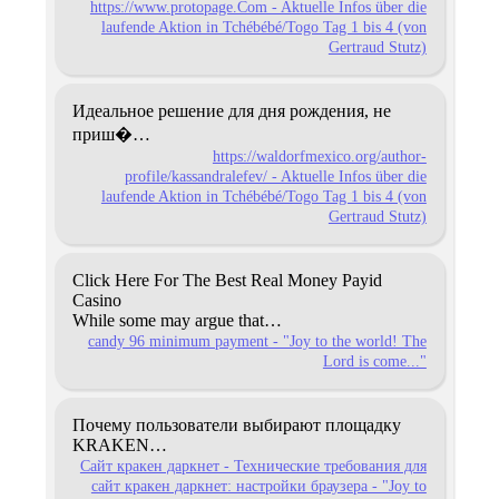
https://www.protopage.Com - Aktuelle Infos über die
laufende Aktion in Tchébébé/Togo Tag 1 bis 4 (von
Gertraud Stutz)
Идеальное решение для дня рождения, не
приш�…
https://waldorfmexico.org/author-
profile/kassandralefev/ - Aktuelle Infos über die
laufende Aktion in Tchébébé/Togo Tag 1 bis 4 (von
Gertraud Stutz)
Click Here For The Best Real Money Payid
Casino
While some may argue that…
candy 96 minimum payment - "Joy to the world! The
Lord is come..."
Почему пользователи выбирают площадку
KRAKEN…
Сайт кракен даркнет - Технические требования для
сайт кракен даркнет: настройки браузера - "Joy to