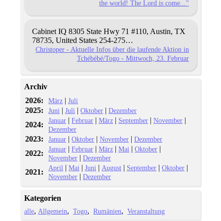
the world! The Lord is come..."
Cabinet IQ
8305 Statе Hwy 71 #110, Austin,
TX
78735, United Statеs
254-275…
Christoper - Aktuelle Infos über die laufende Aktion in
Tchébébé/Togo - Mittwoch, 23. Februar
Archiv
2026:
|
März
Juli
2025:
|
|
|
Juni
Juli
Oktober
Dezember
|
|
|
|
|
Januar
Februar
März
September
November
2024:
Dezember
2023:
|
|
|
Januar
Oktober
November
Dezember
|
|
|
|
|
Januar
Februar
März
Mai
Oktober
2022:
|
November
Dezember
|
|
|
|
|
|
April
Mai
Juni
August
September
Oktober
2021:
|
November
Dezember
Kategorien
alle
Allgemein
Togo
Rumänien
Veranstaltung