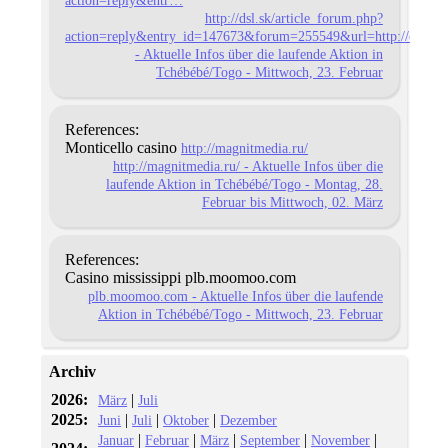
http://dsl.sk/article_forum.php?
action=reply&entry_id=147673&forum=255549&url=http://card.lif
- Aktuelle Infos über die laufende Aktion in
Tchébébé/Togo - Mittwoch, 23. Februar
References:
Monticello casino
http://magnitmedia.ru/
http://magnitmedia.ru/ - Aktuelle Infos über die
laufende Aktion in Tchébébé/Togo - Montag, 28.
Februar bis Mittwoch, 02. März
References:
Casino mississippi plb.moomoo.com
plb.moomoo.com - Aktuelle Infos über die laufende
Aktion in Tchébébé/Togo - Mittwoch, 23. Februar
Archiv
2026:
|
März
Juli
2025:
|
|
|
Juni
Juli
Oktober
Dezember
|
|
|
|
|
Januar
Februar
März
September
November