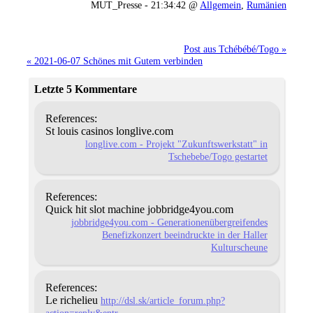
MUT_Presse - 21:34:42 @
Allgemein
,
Rumänien
Post aus Tchébébé/Togo »
« 2021-06-07 Schönes mit Gutem verbinden
Letzte 5 Kommentare
References:
St louis casinos longlive.com
longlive.com - Projekt "Zukunftswerkstatt" in
Tschebebe/Togo gestartet
References:
Quick hit slot machine jobbridge4you.com
jobbridge4you.com - Generationenübergreifendes
Benefizkonzert beeindruckte in der Haller
Kulturscheune
References:
Le richelieu
http://dsl.sk/article_forum.php?
action=reply&entr…